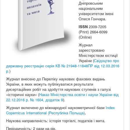
Дніпровським
національним
університетом імені
Олеся Гончара.
ISSN
2309-7205
(Print) 2664-6099
(Online)
Журнал
зареєстровано
Міністерством юстиції
України (
Свідоцтво про
державну реєстрацію серія КВ № 21948-11848ПР від 12.03.2016
р.
)
Журнал внесено до Переліку наукових фахових видань
України, в яких можуть публікуватися результати
дисертаційних робіт на здобуття наукових ступенів з галузі
«історичні науки» (
Наказ Міністерства освіти і науки України від
22.12.2016 р. № 1604, додаток 9
).
Журнал включено до міжнародної наукометричної бази
Index
Copernicus International (Республіка Польща)
.
Наукова направленість: історія торгівлі, податків і мита.
Періодичність: 2 рази на рік.